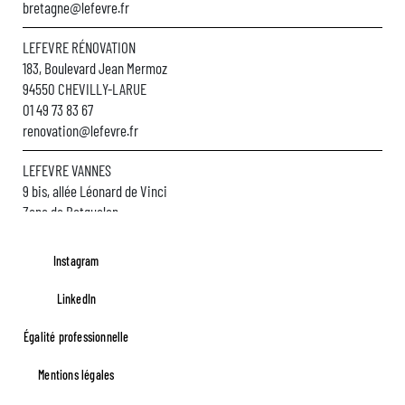
bretagne@lefevre.fr
LEFEVRE RÉNOVATION
183, Boulevard Jean Mermoz
94550 CHEVILLY-LARUE
01 49 73 83 67
renovation@lefevre.fr
LEFEVRE VANNES
9 bis, allée Léonard de Vinci
Zone de Botquelen
56610 ARRADON
02 97 01 00 60
Instagram
bretagne@lefevre.fr
LinkedIn
Égalité professionnelle
Footer FR Lefèvre
Mentions légales