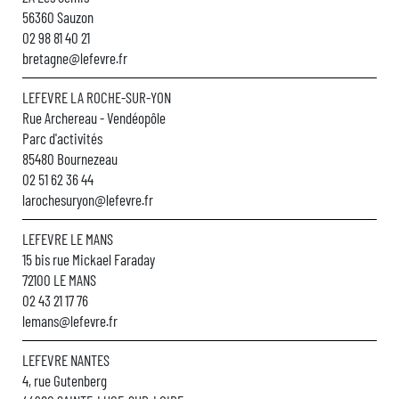
56360 Sauzon
02 98 81 40 21
bretagne@lefevre.fr
LEFEVRE LA ROCHE-SUR-YON
Rue Archereau - Vendéopôle
Parc d'activités
85480 Bournezeau
02 51 62 36 44
larochesuryon@lefevre.fr
LEFEVRE LE MANS
15 bis rue Mickael Faraday
72100 LE MANS
02 43 21 17 76
lemans@lefevre.fr
LEFEVRE NANTES
4, rue Gutenberg