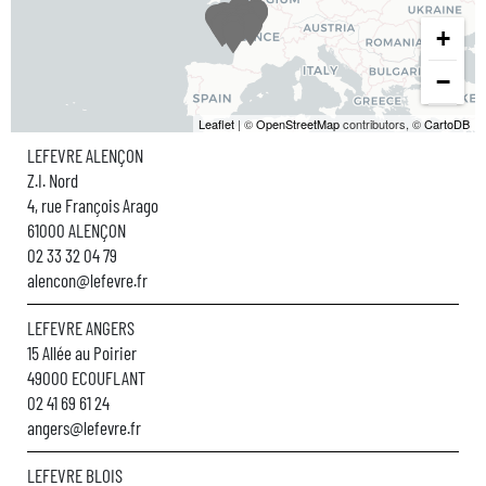
+
−
Leaflet
| ©
OpenStreetMap
contributors, ©
CartoDB
LEFEVRE ALENÇON
Z.I. Nord
4, rue François Arago
61000 ALENÇON
02 33 32 04 79
alencon@lefevre.fr
LEFEVRE ANGERS
15 Allée au Poirier
49000 ECOUFLANT
02 41 69 61 24
angers@lefevre.fr
LEFEVRE BLOIS