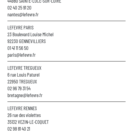
44980 SAINTE-LUCE-SUR-LOIRE
02 40 25 91 20
nantes@lefevre.fr
LEFEVRE PARIS
23 Boulevard Louise Michel
92230 GENNEVILLIERS
01 41 11 56 50
paris@lefevre.fr
LEFEVRE TREGUEUX
6 rue Louis Paturel
22950 TREGUEUX
02 96 79 31 54
bretagne@lefevre.fr
LEFEVRE RENNES
26 rue des violettes
35132 VEZIN-LE-COQUET
02 98 81 40 21