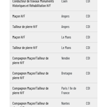
Conducteur de travaux Monuments
Caen
CDI
Historiques et Réhabilitation H/F
Maçon H/F
Angers
CDI
Tailleur de pierre H/F
Angers
CDI
Maçon H/F
Le Mans
CDI
Tailleur de pierre H/F
Le Mans
CDI
Compagnon Maçon/Tailleur de
Vendée
CDI
pierre H/F
Compagnon Maçon/Tailleur de
Bretagne
CDI
pierre H/F
Compagnon Maçon/Tailleur de
Paris / Ile de
CDI
pierre H/F
France
Compagnon Maçon/Tailleur de
Nantes
CDI