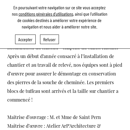
En poursuivant votre navigation sur ce site vous acceptez
nos
conditions générales d’utilisations
, ainsi que l’utilisation
de cookies destinés à améliorer votre expérience de
CHÂTEAU DE LA BOURGONNIÈRE À BOUZILLÉ (49)
navigation et nous aider à améliorer notre site.
Accepter
Refuser
Paragraphes
Restauration du château - chapelle du Christ Habillé.
Après un début d’année consacré à l’installation de
chantier et au travail de relevé, nos équipes sont à pied
d’œuvre pour assurer le démontage en conservation
des pierres de la souche de cheminée. Les premiers
blocs de tuffeau sont arrivés et la taille sur chantier a
commencé !
Maitrise d’ouvrage : M. et Mme de Saint Pern
Maitrise d’œuvre :
Atelier ArP'Architecture &