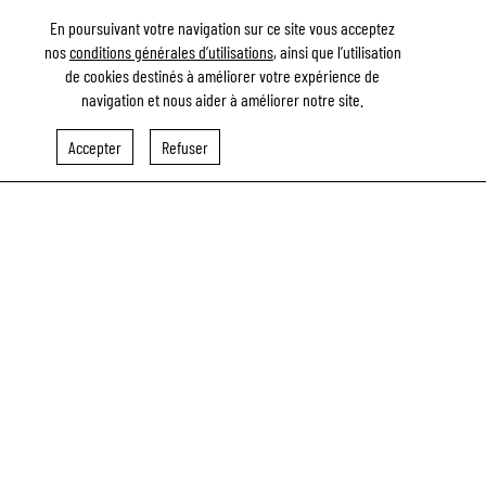
En poursuivant votre navigation sur ce site vous acceptez
nos
conditions générales d’utilisations
, ainsi que l’utilisation
de cookies destinés à améliorer votre expérience de
"MÉTÉO À LA CARTE" - LA PIERRE DE CAEN À LA
navigation et nous aider à améliorer notre site.
CATHÉDRALE DE BAYEUX
Accepter
Refuser