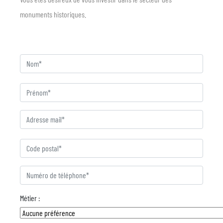
monuments historiques.
Nom
Qualification : Ouvrier qualifié (N2, N3, N4)
Prénom
Adresse mail
Code postal
Numéro de téléphone
Métier :