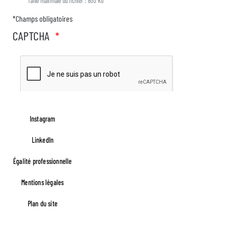
Taille maximale du fichier : 800 Ko
*Champs obligatoires
CAPTCHA
Instagram
LinkedIn
Égalité professionnelle
Footer FR Lefèvre
Mentions légales
Plan du site