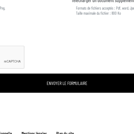
Télécharger un document supplémenta
Png.
Formats de fichiers acceptés : Pdf, word, Jpe
Taille maximale du fichier : 800 Ko
ionnelle
Mentions légales
Plan du site