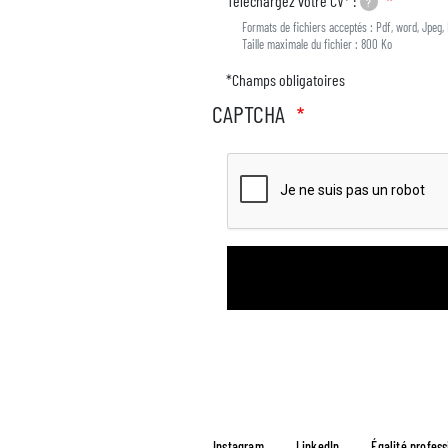
Téléchargez votre CV* :
?
Formats de fichiers acceptés : Pdf, word, Jpeg, 
Taille maximale du fichier : 800 Ko
*Champs obligatoires
CAPTCHA
Instagram
LinkedIn
Égalité profess