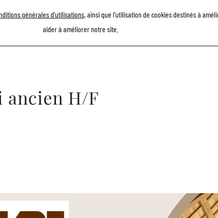
efèvre - Menu FR
nditions générales d’utilisations
, ainsi que l’utilisation de cookies destinés à amé
PRÉSENTATION
SAVOIR-FAIRE
RÉFÉRENCES
ACTUALITÉS
REC
aider à améliorer notre site.
i ancien H/F