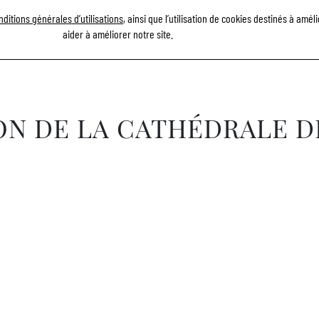
efèvre - Menu FR
nditions générales d’utilisations
, ainsi que l’utilisation de cookies destinés à amé
PRÉSENTATION
SAVOIR-FAIRE
RÉFÉRENCES
ACTUALITÉS
REC
aider à améliorer notre site.
ON DE LA CATHÉDRALE D