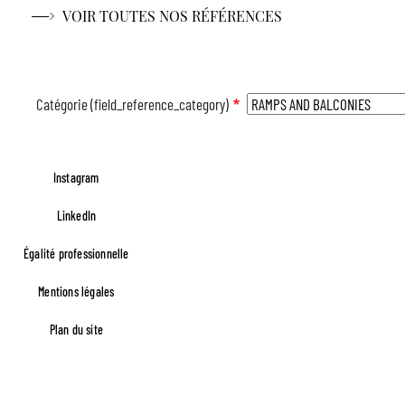
VOIR TOUTES NOS RÉFÉRENCES
Catégorie (field_reference_category)
Instagram
Aucun résultat ne correspond à votre recherche
LinkedIn
Égalité professionnelle
Footer FR Lefèvre
Mentions légales
Plan du site