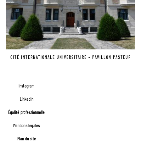
CITÉ INTERNATIONALE UNIVERSITAIRE – PAVILLON PASTEUR
Pagination
Instagram
3
«
‹
…
2
4
…
›
»
«
‹
›
»
LinkedIn
Égalité professionnelle
Footer FR Lefèvre
Mentions légales
Plan du site